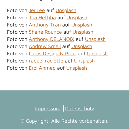
Foto von
Jei Lee
auf
Unsplash
Foto von
Toa Heftiba
auf
Unsplash
Foto von
Anthony Tran
auf
Unsplash
Foto von
Shane Rounce
auf
Unsplash
Foto von
Anthony DELANOIX
auf
Unsplash
Foto von
Andrew Small
auf
Unsplash
Foto von
Lotus Design N Print
auf
Unsplash
Foto von
raquel raclette
auf
Unsplash
Foto von
Erol Ahmed
auf
Unsplash
Impressum
┃
Datenschutz
© Copyright. Alle Rechte vorbehalten.