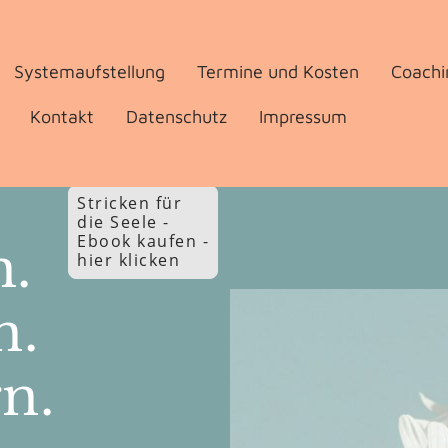
Systemaufstellung
Termine und Kosten
Coachi
Kontakt
Datenschutz
Impressum
Stricken für
die Seele -
Ebook kaufen -
.
hier klicken
n.
n.