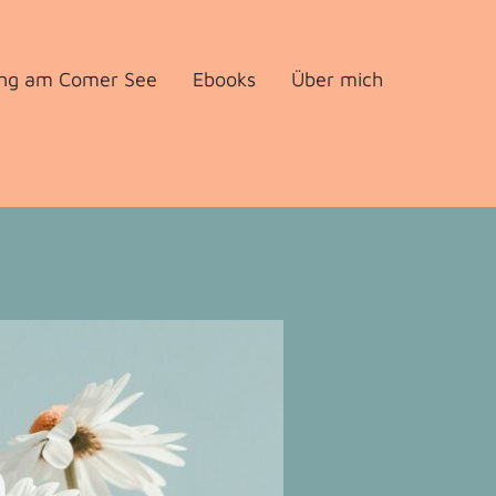
ng am Comer See
Ebooks
Über mich