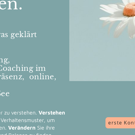
en.
s geklärt
ng,
Coaching im
räsenz, online,
See
er zu verstehen.
Verstehen
d Verhaltensmuster, um
erste Ko
gen.
Verändern
Sie ihre