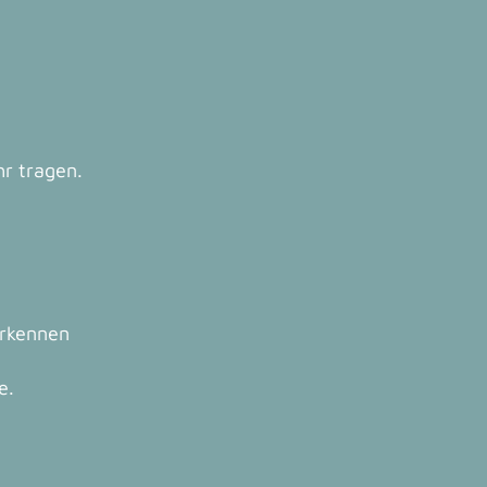
r tragen.
erkennen
e.