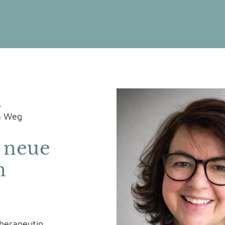
.
em Weg
 neue
n
Therapeutin